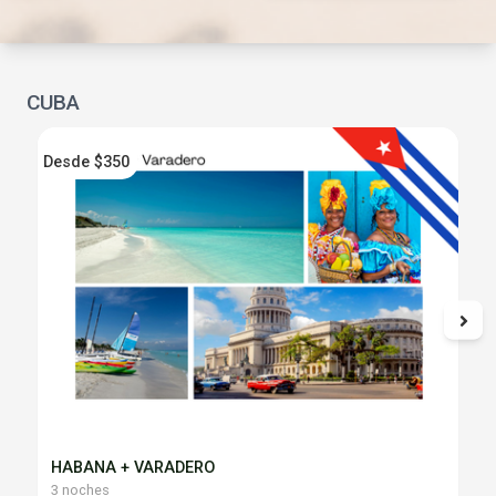
CUBA
Desde $350
D
HABANA + VARADERO
3 noches