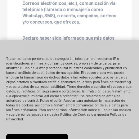
Correos electrónicos, etc.), comunicación vía
telefónica (llamada o mensajería como
WhatsApp, SMS), o escrita, campañas, sorteos
y/o concursos, que ofrezca.
Declaro haber sido informado que mis datos
personales serán conservados después de
que finalice la relación comercial con
Caribbean Bussines & Travel
. Asimismo, he
Tratamos datos personales de navegación, tales como direcciones IP o
sido informado, que puedo ejercer mis
identificadores en línea, y utilizamos cookies, propias y de terceros, para
analizar el uso de la web y personalizar nuestros contenidos y publicidad en
derechos de acceso, rectificación,
base al análisis de sus hábitos de navegación. El acceso a esta web puede
cancelación, oposición y revocación siempre
implicar la transmisión de dichos datos a las redes sociales u otros terceros
que cumpla con los requisitos exigidos por
cuyos botones o módulos estén disponibles en la web, para fines de marketing
y otros propios de su responsabilidad. Tiene derecho a solicitar el acceso a sus
las normas aplicables, dirigiéndome a
datos, su rectificación, supresión o portabilidad, la limitación de su tratamiento
Caribbean Bussines & Travel
a la dirección de
u a oponerse al mismo, así como a presentar una reclamación ante una
correo electrónico:
autoridad de control. Pulse el botón Aceptar para autorizar la instalación de
todas las cookies, así como el tratamiento y comunicación de sus datos para
los fines señalados. Para obtener más información sobre el uso de las cookies
y sus derechos, acceda a nuestra Política de Cookies o a nuestra Política de
comercial@cbtviajes.com
Privacidad
Finalmente, declaro expresamente, que antes
de brindar mi consentimiento, fui informado