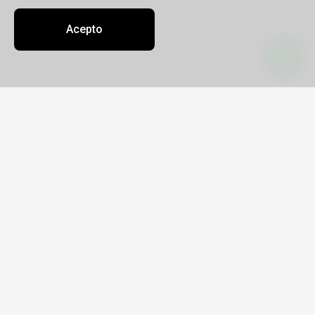
Acepto
Contacto
Sobre nosotros
Oficinas
comercial@cbtviajes.com
952320600
Caribbean Bussines & Travel
RUC 20566365953
Faustino Sanchez Carrión 457, dpto. 1401
Jesús María
Lunes a viernes de 9:00 a.m - 7:00 p.m -
Sábados de 10:00 a 2:00 p.m