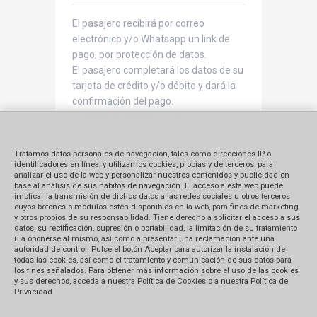
El pasajero recibirá por correo
electrónico y/o Whatsapp un link de
pago, por protección de datos.
El pasajero completará los datos de su
tarjeta de crédito y/o débito y dará la
confirmación del pago.
La agencia recibirá un correo
electrónico con la confirmación del
pago, donde se indica aceptadoSe
Tratamos datos personales de navegación, tales como direcciones IP o
confirma al pasajero por correo
identificadores en línea, y utilizamos cookies, propias y de terceros, para
analizar el uso de la web y personalizar nuestros contenidos y publicidad en
electrónico y/o Whatsapp la recepción
base al análisis de sus hábitos de navegación. El acceso a esta web puede
del pago.
implicar la transmisión de dichos datos a las redes sociales u otros terceros
cuyos botones o módulos estén disponibles en la web, para fines de marketing
y otros propios de su responsabilidad. Tiene derecho a solicitar el acceso a sus
datos, su rectificación, supresión o portabilidad, la limitación de su tratamiento
u a oponerse al mismo, así como a presentar una reclamación ante una
autoridad de control. Pulse el botón Aceptar para autorizar la instalación de
todas las cookies, así como el tratamiento y comunicación de sus datos para
los fines señalados. Para obtener más información sobre el uso de las cookies
y sus derechos, acceda a nuestra Política de Cookies o a nuestra Política de
Privacidad